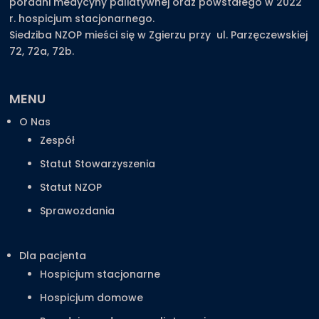
poradni medycyny paliatywnej oraz powstałego w 2022
r. hospicjum stacjonarnego.
Siedziba NZOP mieści się w Zgierzu przy ul. Parzęczewskiej
72, 72a, 72b.
MENU
O Nas
Zespół
Statut Stowarzyszenia
Statut NZOP
Sprawozdania
Dla pacjenta
Hospicjum stacjonarne
Hospicjum domowe