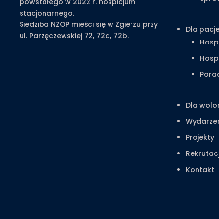
powstałego w 2022 r. hospicjum
stacjonarnego.
Siedziba NZOP mieści się w Zgierzu przy
Dla pacj
ul. Parzęczewskiej 72, 72a, 72b.
Hosp
Hosp
Pora
Dla wolo
Wydarze
Projekty
Rekrutac
Kontakt