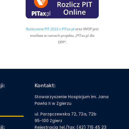
Rozliczenie PIT 2023 z PITax.pl
oraz IWOP jest
możliwe w ramach projektu „PITax.pl dla
OPP”.
i:
Kontakt:
Stowarzyszenie Hospicjum im. Jana
Pawła II w Zgierzu
ul. Parzęczewska 72, 72a, 72b
95-100 Zgierz
i:
Rejestracja tel./fax: (42) 715 45 23