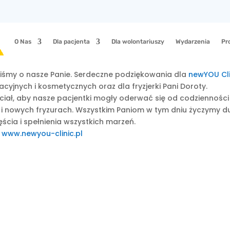
O Nas
Dla pacjenta
Dla wolontariuszy
Wydarzenia
Pr
aliśmy o nasze Panie. Serdeczne podziękowania dla
newYOU Cli
yjnych i kosmetycznych oraz dla fryzjerki Pani Doroty.
ciał, aby nasze pacjentki mogły oderwać się od codzienności
u i nowych fryzurach. Wszystkim Paniom w tym dniu życzymy d
ęścia i spełnienia wszystkich marzeń.
www.newyou-clinic.pl