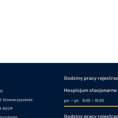
Godziny pracy rejestracj
Hospicjum stacjonarne
ół
t Stowarzyszenia
pn. – pt. 8:00 – 15:00
ut NZOP
Godziny pracy rejestracj
wozdania