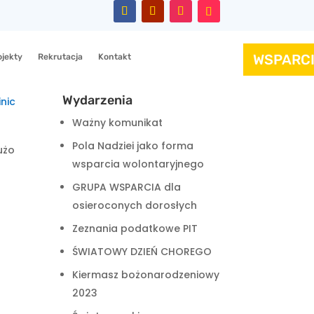
WSPARC
ojekty
Rekrutacja
Kontakt
Wydarzenia
nic
Ważny komunikat
Pola Nadziei jako forma
użo
wsparcia wolontaryjnego
GRUPA WSPARCIA dla
osieroconych dorosłych
Zeznania podatkowe PIT
ŚWIATOWY DZIEŃ CHOREGO
Kiermasz bożonarodzeniowy
2023