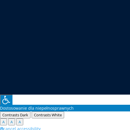
Dostosowanie dla niepełnosprawnych
Contrasts Dark
Contrasts White
A
A
A
cancel accessibility